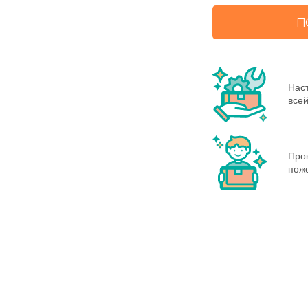
П
Нас
всей
Про
пож