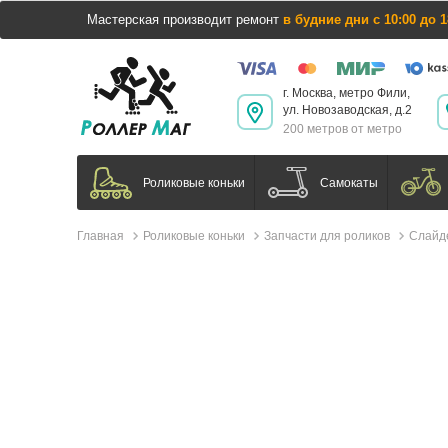
Мастерская производит ремонт
в будние дни с 10:00 до 1
г. Москва, метро Фили,
ул. Новозаводская, д.2
200 метров от метро
Самокаты
Роликовые коньки
Главная
Роликовые коньки
Запчасти для роликов
Слайд