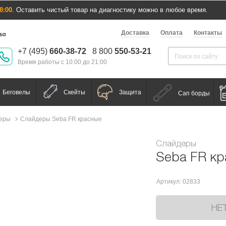
8:00
. Оставить чистый товар на диагностику можно в любое время.
Доставка
Оплата
Контакты
+7 (495)
660-38-72
8 800
550-53-21
Время работы с 10:00 до 21:00
Беговелы
Скейты
Защита
Сап борды
еры
Слайдеры Seba FR красные
Слайдеры
Seba FR к
Артикул: 02833
НЕ