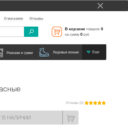
О магазине
Отзывы
В корзине
0
товаров:
0
на сумму
руб.
Еще
Ледовые коньки
Рюкзаки и сумки
расные
Отзывы (0)
Т В НАЛИЧИИ