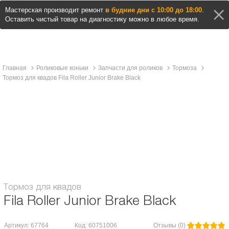
Мастерская производит ремонт
в будние дни с 10:00 до 18:00
.
Оставить чистый товар на диагностику можно в любое время.
Главная
Роликовые коньки
Запчасти для роликов
Тормоза
Тормоз для квадов Fila Roller Junior Brake Black
Описание и характеристики
Отзывы
Fila Roller Junior Brake Black
Тормоз для квадов
Fila Roller Junior Brake Black
Артикул: 67764
Код: 60751006
Отзывы (0)