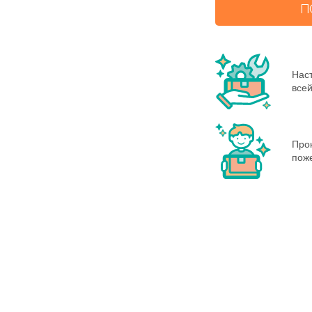
П
Нас
всей
Про
пож