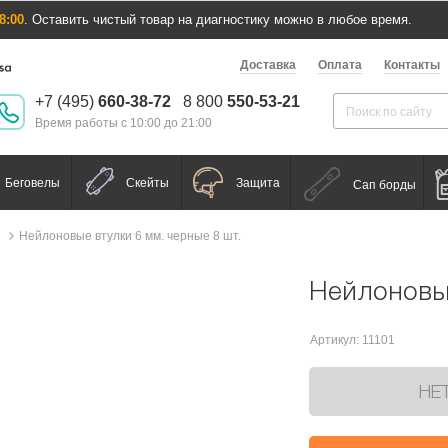
8:00
. Оставить чистый товар на диагностику можно в любое время.
Доставка
Оплата
Контакты
+7 (495)
660-38-72
8 800
550-53-21
Время работы с 10:00 до 21:00
Беговелы
Скейты
Защита
Сап борды
Нейлоновые втулки 6 мм. черные 8 шт.
Нейлоновые
Артикул: 11101
НЕ