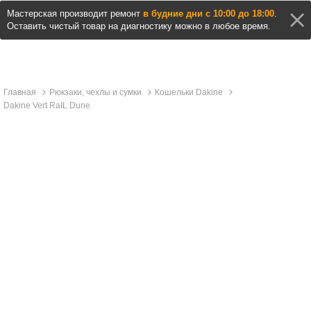
Мастерская производит ремонт
в будние дни с 10:00 до 18:00
.
Оставить чистый товар на диагностику можно в любое время.
Главная
Рюкзаки, чехлы и сумки
Кошельки Dakine
Dakine Vert RaIL Dune