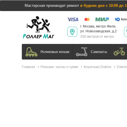
Мастерская производит ремонт
в будние дни с 10:00 до 1
г. Москва, метро Фили,
ул. Новозаводская, д.2
200 метров от метро
Самокаты
Роликовые коньки
Главная
Рюкзаки, чехлы и сумки
Кошельки Dakine
Dakine