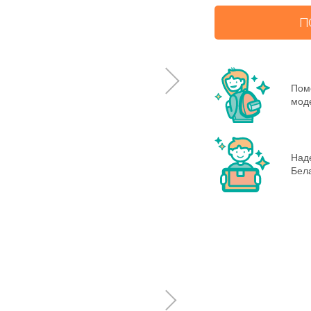
П
Пом
моде
Наде
Бела