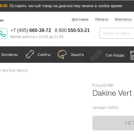
8:00
. Оставить чистый товар на диагностику можно в любое время.
Доставка
Оплата
Контакты
+7 (495)
660-38-72
8 800
550-53-21
Время работы с 10:00 до 21:00
Беговелы
Скейты
Защита
Сап борды
 Vert Rail Stencil
Кошелёк
Dakine Vert 
Артикул: 02621
НЕ