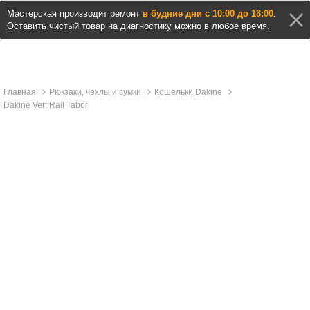
Мастерская производит ремонт
в будние дни с 10:00 до 18:00
.
Оставить чистый товар на диагностику можно в любое время.
Главная
Рюкзаки, чехлы и сумки
Кошельки Dakine
Dakine Vert Rail Tabor