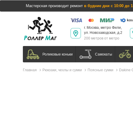
Мастерская производит ремонт
в будние дни с 10:00 до 1
г. Москва, метро Фили,
ул. Новозаводская, д.2
200 метров от метро
Самокаты
Роликовые коньки
Главная
Рюкзаки, чехлы и сумки
Поясные сумки
Dakine C