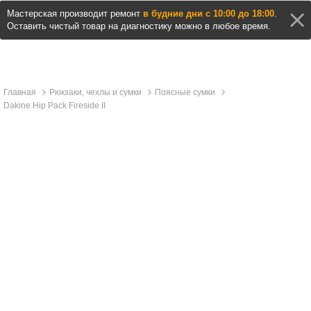
Мастерская производит ремонт
в будние дни с 10:00 до 18:00
.
Оставить чистый товар на диагностику можно в любое время.
Главная
Рюкзаки, чехлы и сумки
Поясные сумки
Dakine Hip Pack Fireside II