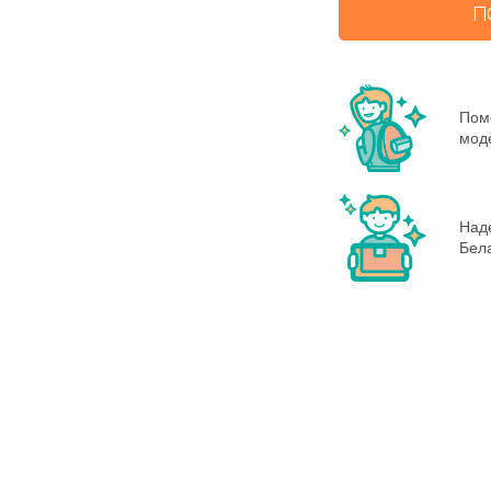
П
Пом
моде
Наде
Бела