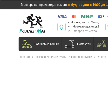
Мастерская производит ремонт
в будние дни с 10:00 до 1
г. Москва, метро Фили,
ул. Новозаводская, д.2
200 метров от метро
Самокаты
Роликовые коньки
Главная
Рюкзаки, чехлы и сумки
Поясные сумки
Dakine 