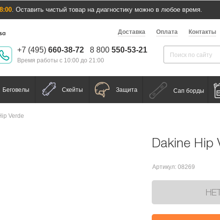
8:00
. Оставить чистый товар на диагностику можно в любое время.
Доставка
Оплата
Контакты
+7 (495)
660-38-72
8 800
550-53-21
Время работы с 10:00 до 21:00
Беговелы
Скейты
Защита
Сап борды
Hip Verde
Dakine Hip 
Артикул: 08269
НЕ