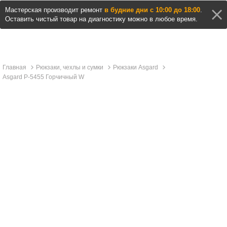
Мастерская производит ремонт
в будние дни с 10:00 до 18:00
.
Оставить чистый товар на диагностику можно в любое время.
Главная
Рюкзаки, чехлы и сумки
Рюкзаки Asgard
Asgard Р-5455 Горчичный W