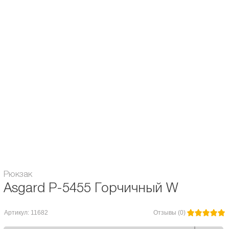
- Внутренний карман для ноутбука до 14" или папки А4
- Внутренний карман на молнии + 2 кармана для мелочей
- Карман на спинке для кошелька или телефона
- Ручка усиленная эко замшей
Назначение рюкзака:
Городской / Школьный
Объём:
20 л.
Расцветка рюкзака:
для мужчин / для женщин
Гарантия:
6 месяцев
Модель Asgard:
P-5455
Рюкзак
Asgard Р-5455 Горчичный W
Артикул: 11682
Отзывы (0)