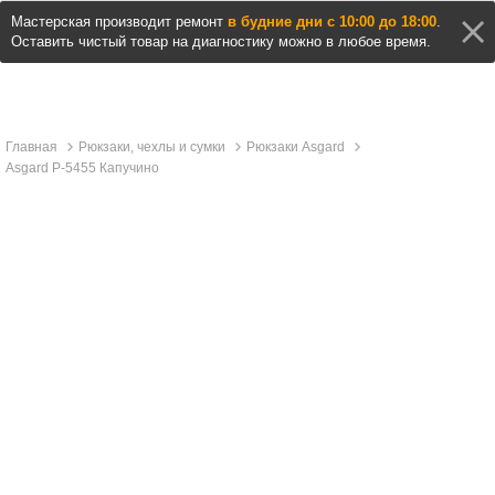
Мастерская производит ремонт
в будние дни с 10:00 до 18:00
.
Оставить чистый товар на диагностику можно в любое время.
Главная
Рюкзаки, чехлы и сумки
Рюкзаки Asgard
Asgard Р-5455 Капучино