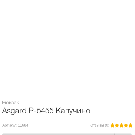
- Внутренний карман для ноутбука до 14" или папки А4
- Внутренний карман на молнии + 2 кармана для мелочей
- Карман на спинке для кошелька или телефона
- Ручка усиленная эко замшей
Назначение рюкзака:
Городской / Школьный
Объём:
20 л.
Расцветка рюкзака:
для мужчин / для женщин
Гарантия:
6 месяцев
Модель Asgard:
P-5455
Рюкзак
Asgard Р-5455 Капучино
Артикул: 11684
Отзывы (0)