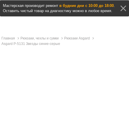
Мастерская производит ремонт
в будние дни с 10:00 до 18:00
.
Оставить чистый товар на диагностику можно в любое время.
Главная
Рюкзаки, чехлы и сумки
Рюкзаки Asgard
Asgard Р-5131 Звезды синие-серые