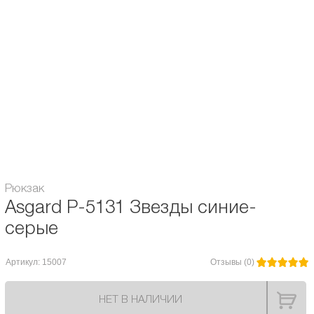
- внутренний карман на молнии
Назначение рюкзака:
Мини рюкзак
Объём:
7 л.
Расцветка рюкзака:
для женщин
Гарантия:
6 месяцев
Модель Asgard:
P-5131
Рюкзак
Asgard Р-5131 Звезды синие-
серые
Артикул: 15007
Отзывы (0)
НЕТ В НАЛИЧИИ