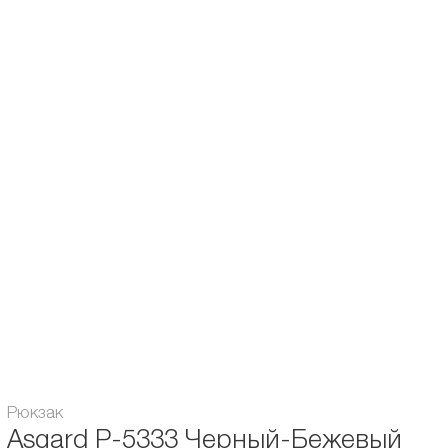
- Непромокаемый материал
- Основное отделение с двумя бегунками
- Передний карман на молнии
- Боковые карманы для бутылки с водой или других мелочей
- Скрытый карман с молнией на спинке
- Внутренний карман под ноутбук до 14" с двумя карманами и карманом на
молнии
Назначение рюкзака:
Городской
Объём:
13 л.
Расцветка рюкзака:
для мужчин / для женщин
Гарантия:
6 месяцев
Модель Asgard:
P-5333
Рюкзак
Asgard Р-5333 Черный-Бежевый