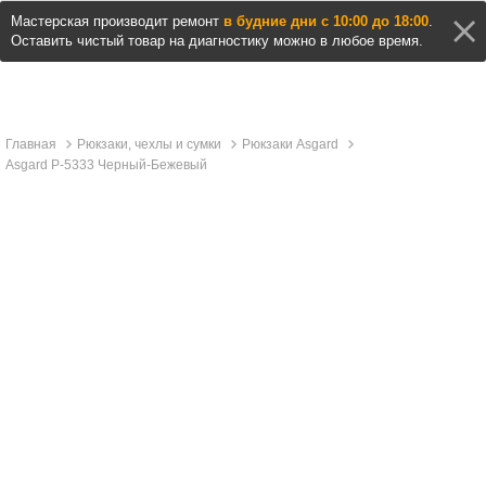
Мастерская производит ремонт
в будние дни с 10:00 до 18:00
.
Оставить чистый товар на диагностику можно в любое время.
Главная
Рюкзаки, чехлы и сумки
Рюкзаки Asgard
Asgard Р-5333 Черный-Бежевый