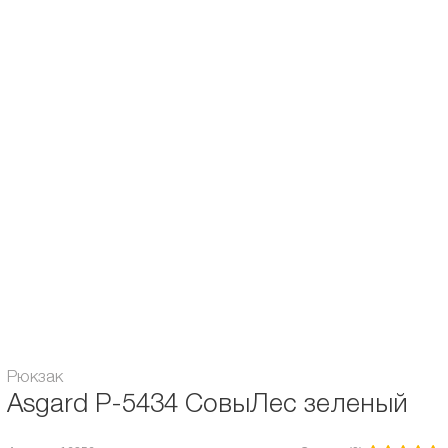
- Основное отделение с двумя бегунками
- Передний карман на молнии
- Скрытый карман с молнией на спинке
- Внутренний карман под ноутбук до 13"(или папку А4) с двумя карманами и
карманом на молнии
Назначение рюкзака:
Городской
Объём:
12 л.
Расцветка рюкзака:
для женщин
Гарантия:
6 месяцев
Модель Asgard:
P-5434
Рюкзак
Asgard Р-5434 СовыЛес зеленый