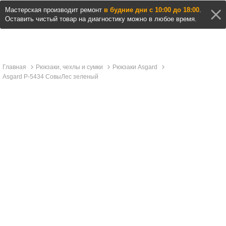
Мастерская производит ремонт
в будние дни с 10:00 до 18:00
.
Оставить чистый товар на диагностику можно в любое время.
Главная
Рюкзаки, чехлы и сумки
Рюкзаки Asgard
Asgard Р-5434 СовыЛес зеленый