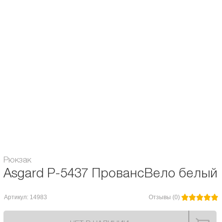
- передний карман на молнии
- скрытый карман с молнией на спинке
- внутренний карман под ноутбук до 14" с двумя карманами и карманом на
молнии
Назначение рюкзака:
Городской / Школьный
Объём:
15 л.
Расцветка рюкзака:
для мужчин / для женщин
Гарантия:
6 месяцев
Модель Asgard:
P-5437
Рюкзак
Asgard Р-5437 ПровансВело белый
Артикул: 14983
Отзывы (0)