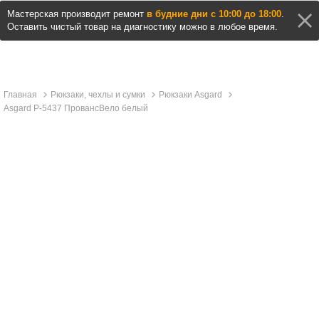
Мастерская производит ремонт
в будние дни с 10:00 до 18:00
.
Оставить чистый товар на диагностику можно в любое время.
Главная
Рюкзаки, чехлы и сумки
Рюкзаки Asgard
Asgard Р-5437 ПровансВело белый