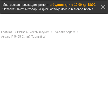
Мастерская производит ремонт
в будние дни с 10:00 до 18:00
.
Оставить чистый товар на диагностику можно в любое время.
Главная
Рюкзаки, чехлы и сумки
Рюкзаки Asgard
Asgard Р-5455 Синий Темный W