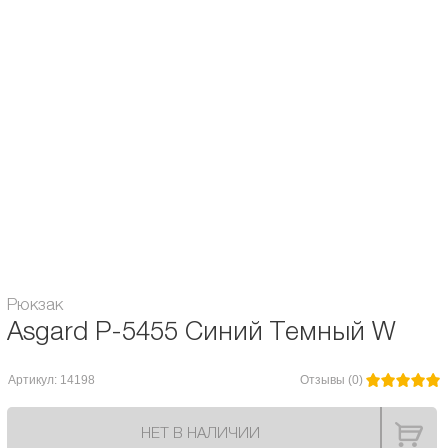
- внутренний карман на молнии + 2 кармана для мелочей
- карман на спинке для кошелька или телефона
- ручка усиленная эко замшей
Назначение рюкзака:
Городской / Школьный
Объём:
20 л.
Расцветка рюкзака:
для мужчин / для женщин
Гарантия:
6 месяцев
Модель Asgard:
P-5455
Рюкзак
Asgard Р-5455 Синий Темный W
Артикул: 14198
Отзывы (0)
НЕТ В НАЛИЧИИ