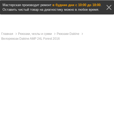
Мастерская производит ремонт
в будние дни с 10:00 до 18:00
.
Оставить чистый товар на диагностику можно в любое время.
Главная
Рюкзаки, чехлы и сумки
Рюкзаки Dakine
Велорюкзак Dakine AMP 24L Forest 2016