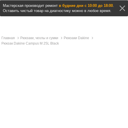
Мастерская производит ремонт
в будние дни с 10:00 до 18:00
.
Оставить чистый товар на диагностику можно в любое время.
Главная
Рюкзаки, чехлы и сумки
Рюкзаки Dakine
Рюкзак Dakine Campus M 25L Black