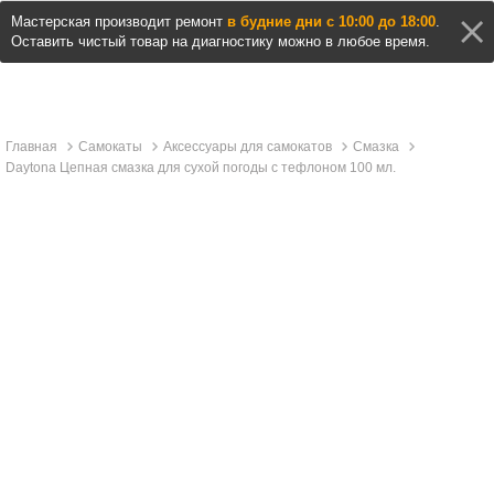
Мастерская производит ремонт
в будние дни с 10:00 до 18:00
.
Оставить чистый товар на диагностику можно в любое время.
Главная
Самокаты
Аксессуары для самокатов
Смазка
Daytona Цепная смазка для сухой погоды с тефлоном 100 мл.