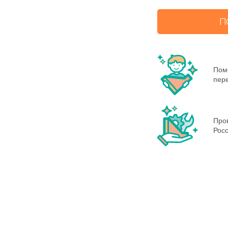
П
Пом
пере
Пров
Росс