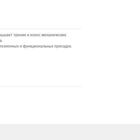
ньшает трение и износ механических
а.
дгезионных и функциональных присадок.