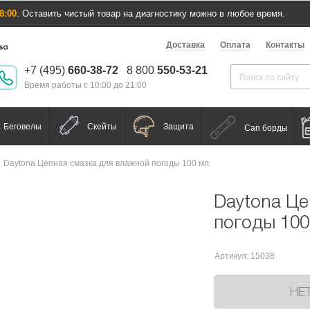
8:00
. Оставить чистый товар на диагностику можно в любое время.
Доставка
Оплата
Контакты
+7 (495)
660-38-72
8 800
550-53-21
Время работы с 10:00 до 21:00
Беговелы
Скейты
Защита
Сап борды
Daytona Цепная смазка для влажной погоды 100 мл.
Daytona Це
погоды 100
Артикул: 15038
НЕ