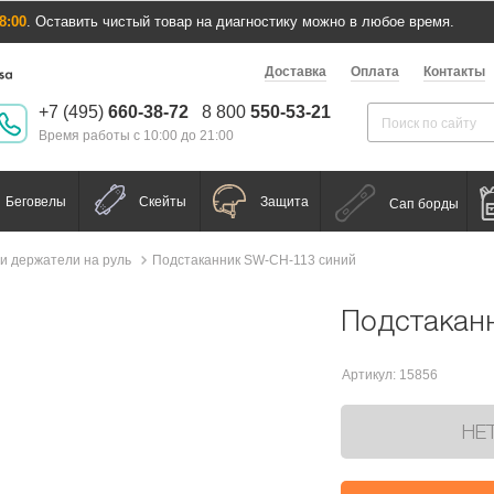
8:00
. Оставить чистый товар на диагностику можно в любое время.
Доставка
Оплата
Контакты
+7 (495)
660-38-72
8 800
550-53-21
Время работы с 10:00 до 21:00
Беговелы
Скейты
Защита
Сап борды
 и держатели на руль
Подстаканник SW-CH-113 синий
Подстакан
Артикул: 15856
НЕ