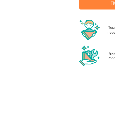
П
Пом
пере
Пров
Росс