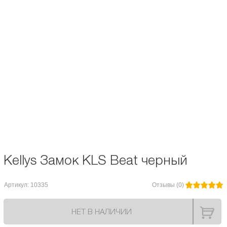
Описание и характеристики
Отзывы
KELLYS Замок тросовый KLS Beat, длина 100 см. Материал: Пластик,
Сталь
Kellys Замок KLS Beat черный
Артикул: 10335
Отзывы (0)
НЕТ В НАЛИЧИИ