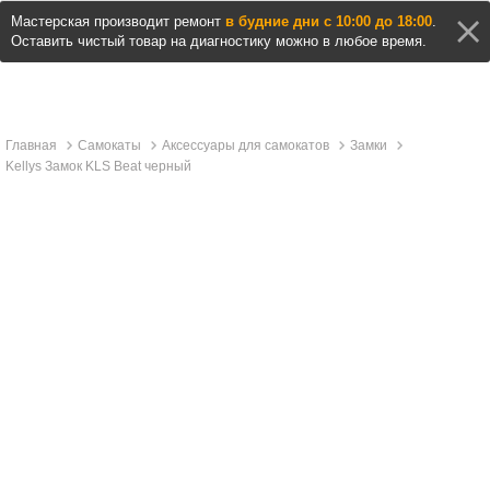
Мастерская производит ремонт
в будние дни с 10:00 до 18:00
.
Оставить чистый товар на диагностику можно в любое время.
Главная
Самокаты
Аксессуары для самокатов
Замки
Kellys Замок KLS Beat черный