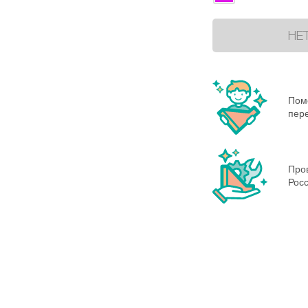
НЕ
Пом
пере
Пров
Росс