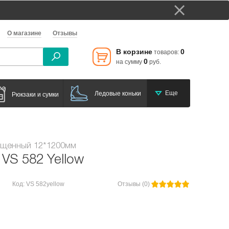
О магазине
Отзывы
В корзине
0
товаров:
0
на сумму
руб.
Еще
Ледовые коньки
Рюкзаки и сумки
ищенный 12*1200мм
 VS 582 Yellow
Код: VS 582yellow
Отзывы (0)