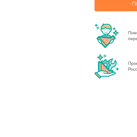
П
Пом
пере
Пров
Росс