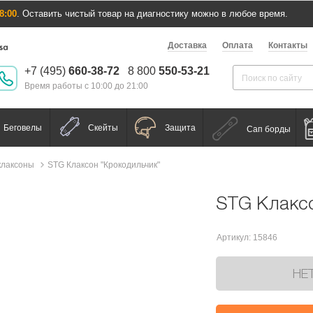
8:00
. Оставить чистый товар на диагностику можно в любое время.
Доставка
Оплата
Контакты
+7 (495)
660-38-72
8 800
550-53-21
Время работы с 10:00 до 21:00
Беговелы
Скейты
Защита
Сап борды
клаксоны
STG Клаксон "Крокодильчик"
STG Клакс
Артикул: 15846
НЕ