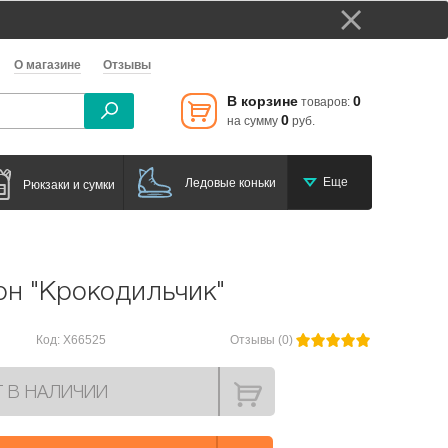
О магазине
Отзывы
В корзине
0
товаров:
0
на сумму
руб.
Еще
Ледовые коньки
Рюкзаки и сумки
он "Крокодильчик"
Код: X66525
Отзывы (0)
Т В НАЛИЧИИ