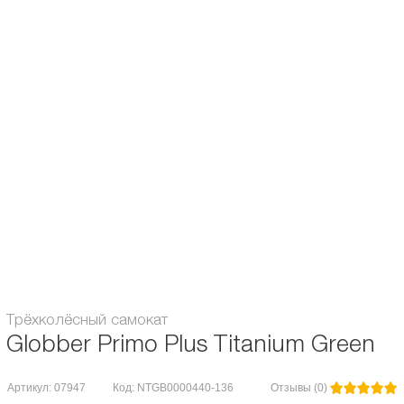
Количество колёс:
3-х колесные
Подшипники:
Abec / ILQ 5
Возраст:
от 2...3 лет / от 4...5 лет
Диаметр колес, мм:
80 / 120
Вес, кг:
2.2
регулирующийся руль / съемный
Особенности:
руль / блокировка колес
Максимальная нагрузка, кг:
50
Гарантия:
6 месяцев
Трёхколёсный самокат
Globber Primo Plus Titanium Green
Артикул: 07947
Код: NTGB0000440-136
Отзывы (0)