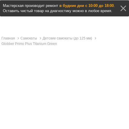
Мастерская производит ремонт
в будние дни с 10:00 до 18:00
.
Оставить чистый товар на диагностику можно в любое время.
Главная
Самокаты
Детские самокаты (до 125 мм)
Globber Primo Plus Titanium Green