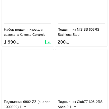
Набор подшипников для
Подшипник NIS SS 608RS
самоката Комета Ceramic
Stainless Steel
Abec 9 with Spacers - Neo
1 990
200
р.
р.
Chrome
Подшипник 6902-ZZ (аналог
Подшипник Club77 608-2RS
1000902) 1шт.
Abec-9 1шт.