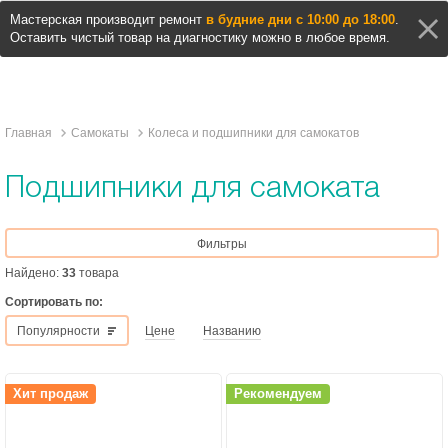
Мастерская производит ремонт
в будние дни с 10:00 до 18:00
.
Оставить чистый товар на диагностику можно в любое время.
Главная
Самокаты
Колеса и подшипники для самокатов
Подшипники для самоката
Фильтры
Найдено:
33
товара
Сортировать по:
Популярности
Цене
Названию
Хит продаж
Рекомендуем