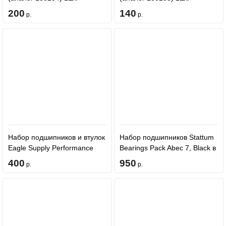
200
140
р.
р.
Набор подшипников и втулок
Набор подшипников Stattum
Eagle Supply Performance
Bearings Pack Abec 7, Black в
Bearings + 8mm spacers
футляре, 8 шт.
400
950
р.
р.