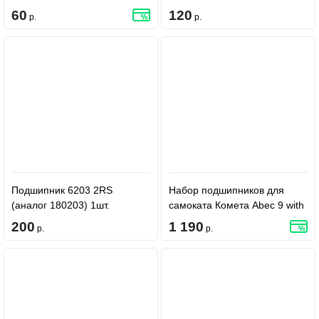
60
120
р.
р.
Подшипник 6203 2RS
Набор подшипников для
(аналог 180203) 1шт.
самоката Комета Abec 9 with
Spacers - Gold
200
1 190
р.
р.