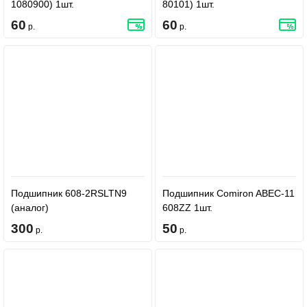
1080900) 1шт.
80101) 1шт.
60
60
р.
р.
Подшипник 608-2RSLTN9
Подшипник Comiron ABEC-11
(аналог)
608ZZ 1шт.
300
50
р.
р.