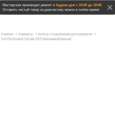
Мастерская производит ремонт
в будние дни с 10:00 до 18:00
.
Оставить чистый товар на диагностику можно в любое время.
Главная
Самокаты
Колеса и подшипники для самокатов
Fox Pro Колесо 110 мм. 6ST Оранжевый/черный