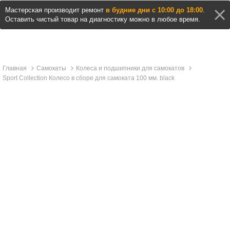
Мастерская производит ремонт
в будние дни с 10:00 до 18:00
.
Оставить чистый товар на диагностику можно в любое время.
Главная
Самокаты
Колеса и подшипники для самокатов
Sport Collection Колесо в сборе для самоката 100 мм. black