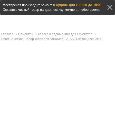
Мастерская производит ремонт
в будние дни с 10:00 до 18:00
.
Оставить чистый товар на диагностику можно в любое время.
Главная
Самокаты
Колеса и подшипники для самокатов
Sport Collection Набор колес для самоката 120 мм. Светящиеся 2шт.