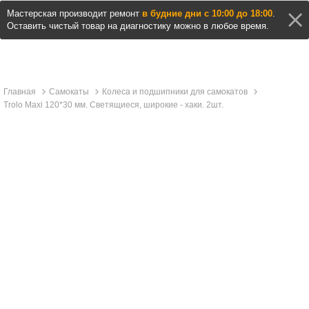
Мастерская производит ремонт
в будние дни с 10:00 до 18:00
.
Оставить чистый товар на диагностику можно в любое время.
Главная
Самокаты
Колеса и подшипники для самокатов
Trolo Maxi 120*30 мм. Светящиеся, широкие - хаки. 2шт.