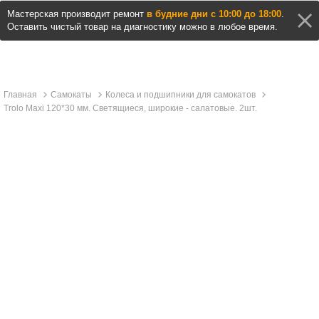
Мастерская производит ремонт
в будние дни с 10:00 до 18:00
.
Оставить чистый товар на диагностику можно в любое время.
Главная
Самокаты
Колеса и подшипники для самокатов
Trolo Maxi 120*30 мм. Светящиеся, широкие - салатовые. 2шт.