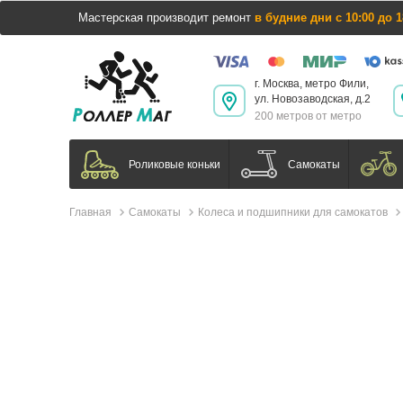
Мастерская производит ремонт
в будние дни с 10:00 до 1
г. Москва, метро Фили,
ул. Новозаводская, д.2
200 метров от метро
Самокаты
Роликовые коньки
Главная
Самокаты
Колеса и подшипники для самокатов