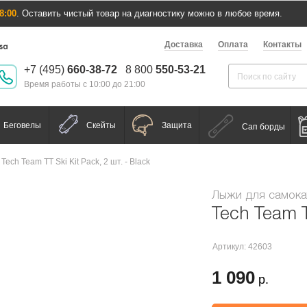
8:00
. Оставить чистый товар на диагностику можно в любое время.
Доставка
Оплата
Контакты
+7 (495)
660-38-72
8 800
550-53-21
Время работы с 10:00 до 21:00
Беговелы
Скейты
Защита
Сап борды
Tech Team TT Ski Kit Pack, 2 шт. - Black
Лыжи для самока
Tech Team T
Артикул: 42603
1 090
р.