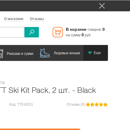
О магазине
Отзывы
В корзине
0
товаров:
0
на сумму
руб.
Еще
Ледовые коньки
Рюкзаки и сумки
та
T Ski Kit Pack, 2 шт. - Black
Код: TT510011
Отзывы (0)