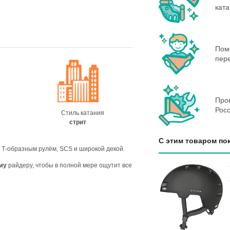
кат
Пом
пере
Пров
Росс
Стиль катания
стрит
С этим товаром по
 Т-образным рулём, SCS и широкой декой.
му
райдеру, чтобы в полной мере ощутит все