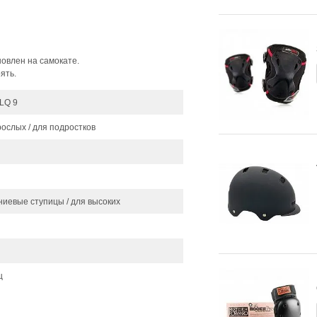
новлен на самокате.
ять.
ILQ 9
рослых / для подростков
иевые ступицы / для высоких
ц