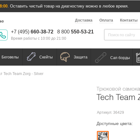
8:00
. Оставить чистый товар на диагностику можно в любое время.
Доставка
Оплата
Контакты
+7 (495)
660-38-72
8 800
550-53-21
Время работы с 10:00 до 21:00
Беговелы
Скейты
Защита
Сап борды
 Tech Team Zorg - Silver
Трюковой самока
Tech Team Z
Артикул: 36429
Доступные цвета: