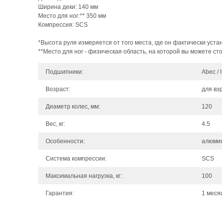
Ширина деки: 140 мм
Место для ног:** 350 мм
Компрессия: SCS
*Высота руля измеряется от того места, где он фактически уста
**Место для ног - физическая область, на которой вы можете сто
Подшипники:
Аbec / 
Возраст:
для вз
Диаметр колес, мм:
120
Вес, кг:
4.5
Особенности:
алюмин
Система компрессии:
SCS
Максимальная нагрузка, кг:
100
Гарантия:
1 меся