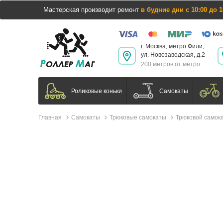
Мастерская производит ремонт
в будние дни с 10:00 до 1
г. Москва, метро Фили,
ул. Новозаводская, д.2
200 метров от метро
Самокаты
Роликовые коньки
Главная
Самокаты
Трюковые самокаты
Трюковой самокат