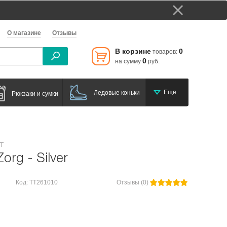
О магазине
Отзывы
В корзине
0
товаров:
0
на сумму
руб.
Еще
Ледовые коньки
Рюкзаки и сумки
т
org - Silver
Код: TT261010
Отзывы (0)