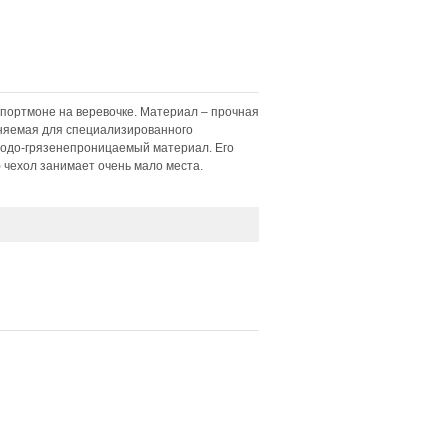
 портмоне на веревочке. Материал – прочная
еняемая для специализированного
 водо-грязенепроницаемый материал. Его
) чехол занимает очень мало места.