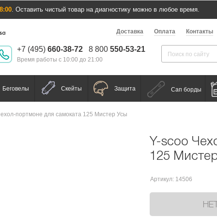
8:00
. Оставить чистый товар на диагностику можно в любое время.
Доставка
Оплата
Контакты
+7 (495)
660-38-72
8 800
550-53-21
Время работы с 10:00 до 21:00
Беговелы
Скейты
Защита
Сап борды
Чехол-портмоне для самоката 125 Мистер Усы
Y-scoo Чех
125 Мисте
Артикул: 14506
НЕ