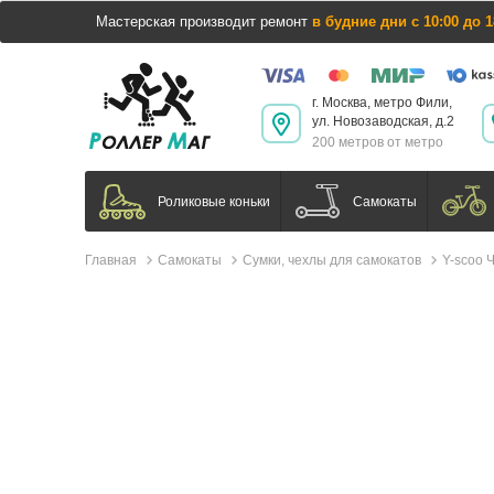
Мастерская производит ремонт
в будние дни с 10:00 до 1
г. Москва, метро Фили,
ул. Новозаводская, д.2
200 метров от метро
Самокаты
Роликовые коньки
Главная
Самокаты
Сумки, чехлы для самокатов
Y-scoo 