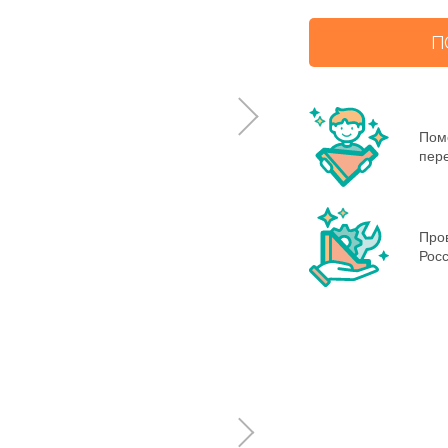
П
Пом
пере
Пров
Росс