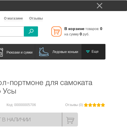
О магазине
Отзывы
В корзине
0
товаров:
0
на сумму
руб.
Еще
Ледовые коньки
Рюкзаки и сумки
ол-портмоне для самоката
р Усы
Код: 00000005706
Отзывы (0)
Т В НАЛИЧИИ