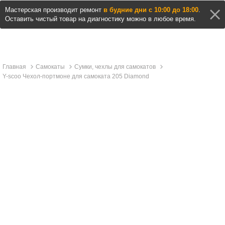
Мастерская производит ремонт
в будние дни с 10:00 до 18:00
.
Оставить чистый товар на диагностику можно в любое время.
Главная
Самокаты
Сумки, чехлы для самокатов
Y-scoo Чехол-портмоне для самоката 205 Diamond