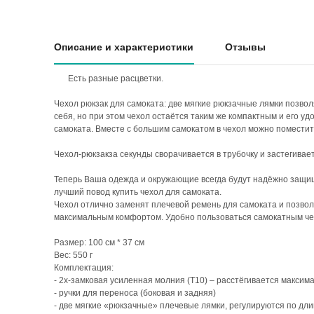
Описание и характеристики
Отзывы
Есть разные расцветки.
Чехол рюкзак для самоката: две мягкие рюкзачные лямки позво
себя, но при этом чехол остаётся таким же компактным и его уд
самоката. Вместе с большим самокатом в чехол можно поместить
Чехол-рюкзакза секунды сворачивается в трубочку и застегивает
Теперь Ваша одежда и окружающие всегда будут надёжно защищ
лучший повод купить чехол для самоката.
Чехол отлично заменят плечевой ремень для самоката и позвол
максимальным комфортом. Удобно пользоваться самокатным чехл
Размер: 100 см * 37 см
Вес: 550 г
Комплектация:
- 2х-замковая усиленная молния (Т10) – расстёгивается максим
- ручки для переноса (боковая и задняя)
- две мягкие «рюкзачные» плечевые лямки, регулируются по дл