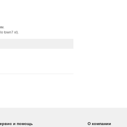
n
мм.
o town7 xl).
ервис и помощь
О компании