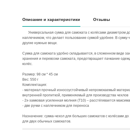
Описание и характеристики
Отзывы
Универсальная сумка для самоката с колёсами диаметром до
наплечником, что делает пользование сумкой удобнее. В сумку-
другие нужные вещи.
Сумка для самоката удобно складывается, в сложенном виде за
хранения и перевозки самоката, предотвращает пачкание одеж
колёс.
Размер: 98 см * 45 см
Вес: 550 г
Комплектация:
- материал прочный износоустойчивый непромокаемый материа
внутренней пропиткой, применяемый для производства чехлов
- 2х-замковая усиленная молния (Т10) – расстёгивается максим
- две ручки с наплечником для переноса
Назначение: сумка-чехол для больших самокатов с колёсами до 23
для двух обычных самокатов.