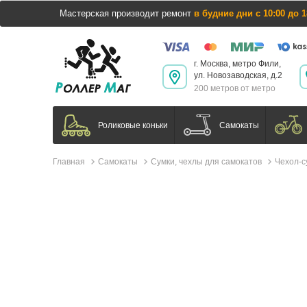
Мастерская производит ремонт
в будние дни с 10:00 до 1
г. Москва, метро Фили,
ул. Новозаводская, д.2
200 метров от метро
Самокаты
Роликовые коньки
Главная
Самокаты
Сумки, чехлы для самокатов
Чехол-с