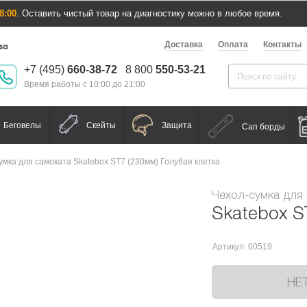
8:00
. Оставить чистый товар на диагностику можно в любое время.
Доставка
Оплата
Контакты
+7 (495)
660-38-72
8 800
550-53-21
Время работы с 10:00 до 21:00
Беговелы
Скейты
Защита
Сап борды
умка для самоката Skatebox ST7 (230мм) Голубая клетка
Чехол-сумка для
Skatebox S
Артикул: 00519
НЕ