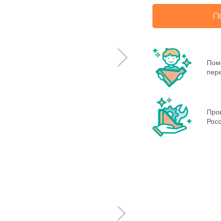
П
Пом
пере
Пров
Росс