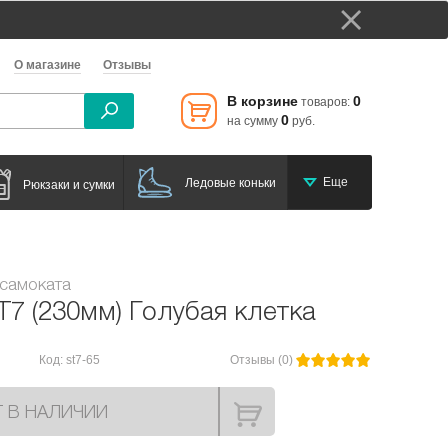
О магазине
Отзывы
В корзине
0
товаров:
0
на сумму
руб.
Еще
Ледовые коньки
Рюкзаки и сумки
 самоката
T7 (230мм) Голубая клетка
Код: st7-65
Отзывы (0)
Т В НАЛИЧИИ