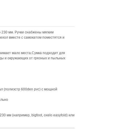
 230 мм. Ручки снабжены мягким
чехол вместе с самокатом поместятся и
нимает мало места.Сумка подходит для
ды и окружающих от грязных и пыльных
л (полиэстр 600den pvc) с мощной
ально
0 мм (например, bigfoot, oxelo easyfold) или