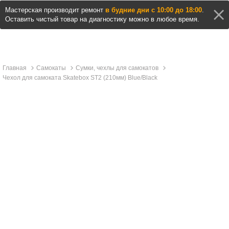
Мастерская производит ремонт
в будние дни с 10:00 до 18:00
.
Оставить чистый товар на диагностику можно в любое время.
Главная
Самокаты
Сумки, чехлы для самокатов
Чехол для самоката Skatebox ST2 (210мм) Blue/Black