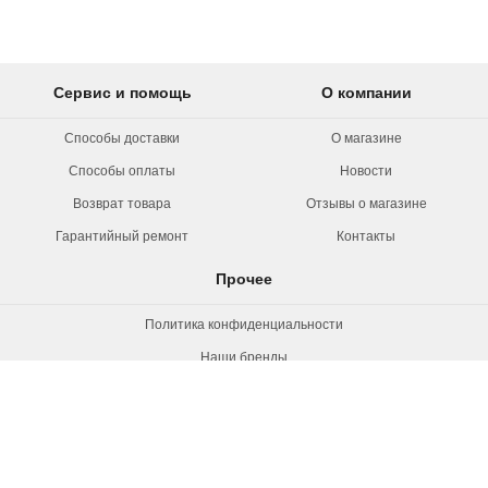
Сервис и помощь
О компании
Способы доставки
О магазине
Способы оплаты
Новости
Возврат товара
Отзывы о магазине
Гарантийный ремонт
Контакты
Прочее
Политика конфиденциальности
Наши бренды
Вакансии
© 2026 Rollermag. Все права защищены.
"Роллермаг" - специализированный
магазин роликов, коньков и самокатов.