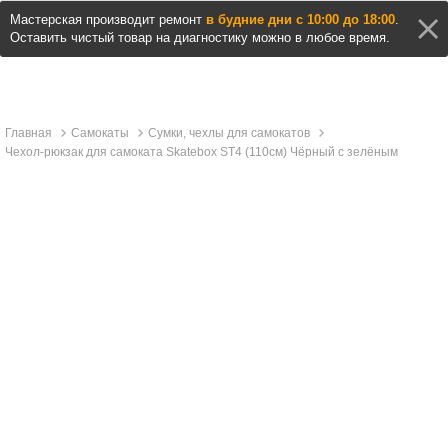
Мастерская производит ремонт
в будние дни с 10:00 до 18:00
.
Оставить чистый товар на диагностику можно в любое время.
Главная
Самокаты
Сумки, чехлы для самокатов
Чехол-рюкзак для самоката Skatebox ST4 (110см) Чёрный с зелёным