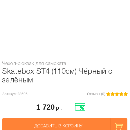
Правильно выбирайте размер чехла для самоката:
если вы сомневаетесь войдёт ли самокат, то максимально компактно
сложите его, измерьте рулеткой его обхват в самой широком месте, если не
превышает 75 см - войдёт!
Размер: 110 x 26 x 13 см.
Диаметр колес, мм:
205
Чехол-рюкзак для самоката
Skatebox ST4 (110см) Чёрный с
зелёным
Артикул: 28695
Отзывы (0)
1 720
р .
ДОБАВИТЬ В КОРЗИНУ