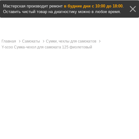
Мастерская производит ремонт
в будние дни с 10:00 до 18:00
.
Оставить чистый товар на диагностику можно в любое время.
Главная
Самокаты
Сумки, чехлы для самокатов
Y-scoo Сумка-чехол для самоката 125 фиолетовый