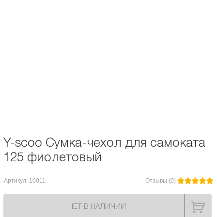
Описание и характеристики
Отзывы
Чехол для самоката Y-SCOO с колёсами 125 мм. Размеры 79*31 см.
Непромокаемая ткань с ПВХ пропиткой. Чехол имеет одну широкую лямку
и ручку из силикона.
Диаметр колес, мм:
125
Y-scoo Сумка-чехол для самоката
125 фиолетовый
Артикул: 10011
Отзывы (0)
НЕТ В НАЛИЧИИ