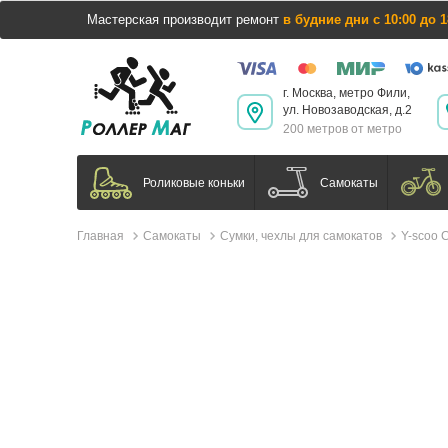
Мастерская производит ремонт
в будние дни с 10:00 до 1
г. Москва, метро Фили,
ул. Новозаводская, д.2
200 метров от метро
Самокаты
Роликовые коньки
Главная
Самокаты
Сумки, чехлы для самокатов
Y-scoo 