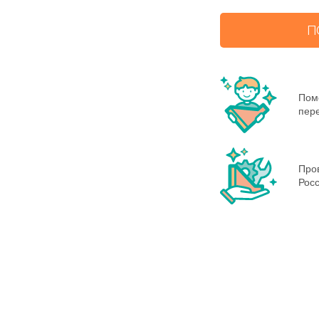
П
Пом
пере
Пров
Росс