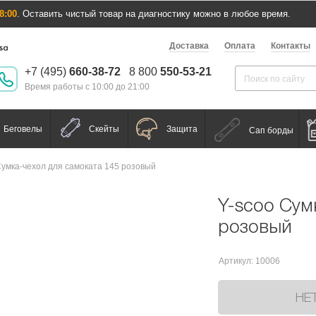
8:00
. Оставить чистый товар на диагностику можно в любое время.
Доставка
Оплата
Контакты
+7 (495)
660-38-72
8 800
550-53-21
Время работы с 10:00 до 21:00
Беговелы
Скейты
Защита
Сап борды
Сумка-чехол для самоката 145 розовый
Y-scoo Сум
розовый
Артикул: 10006
НЕ