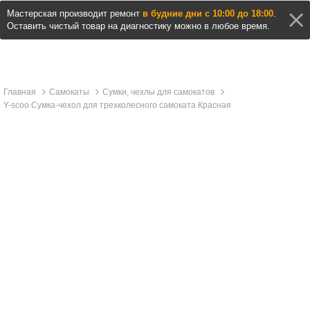
Мастерская производит ремонт
в будние дни с 10:00 до 18:00
.
Оставить чистый товар на диагностику можно в любое время.
Главная
Самокаты
Сумки, чехлы для самокатов
Y-scoo Сумка-чехол для трехколесного самоката Красная