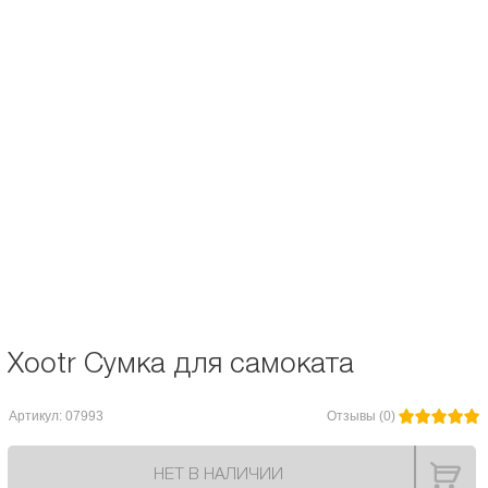
Описание и характеристики
Отзывы
Сумка для самокта Xootr.
Диаметр колес, мм:
180
Xootr Сумка для самоката
Артикул: 07993
Отзывы (0)
НЕТ В НАЛИЧИИ