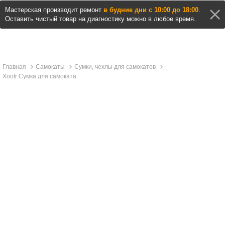
Мастерская производит ремонт
в будние дни с 10:00 до 18:00
.
Оставить чистый товар на диагностику можно в любое время.
Главная
Самокаты
Сумки, чехлы для самокатов
Xootr Сумка для самоката