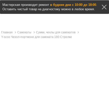
Мастерская производит ремонт
в будние дни с 10:00 до 18:00
.
Оставить чистый товар на диагностику можно в любое время.
Главная
Самокаты
Сумки, чехлы для самокатов
Y-scoo Чехол-портмоне для самоката 180 Стрелки