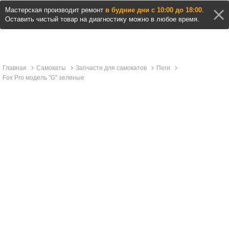
Мастерская производит ремонт
в будние дни с 10:00 до 18:00
.
Оставить чистый товар на диагностику можно в любое время.
Главная
Самокаты
Запчасти для самокатов
Пеги
Fox Pro модель "G" зеленые