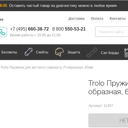
8:00
. Оставить чистый товар на диагностику можно в любое время.
Доставка
Оплата
Контакты
+7 (495)
660-38-72
8 800
550-53-21
Время работы с 10:00 до 21:00
Беговелы
Скейты
Защита
Сап борды
Trolo Пружина для детского самоката, П-образная, 65мм
Trolo Пруж
образная, 
Артикул: 11457
НЕ