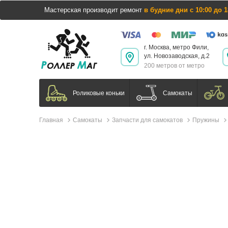
Мастерская производит ремонт
в будние дни с 10:00 до 1
г. Москва, метро Фили,
ул. Новозаводская, д.2
200 метров от метро
Самокаты
Роликовые коньки
Главная
Самокаты
Запчасти для самокатов
Пружины