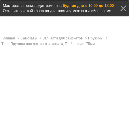
Мастерская производит ремонт
в будние дни с 10:00 до 18:00
.
Оставить чистый товар на диагностику можно в любое время.
Главная
Самокаты
Запчасти для самокатов
Пружины
Trolo Пружина для детского самоката, П-образная, 75мм