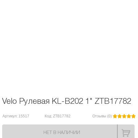
Описание и характеристики
Отзывы
KENLI Рулевая, сталь, 8 деталей, 1", D: 22.2x30x27мм, подшипники
5/32"x16, высота 33мм.
Тип рулевой:
Резьбовая
Velo Рулевая KL-B202 1" ZTB17782
Артикул: 15517
Код: ZTB17782
Отзывы (0)
НЕТ В НАЛИЧИИ