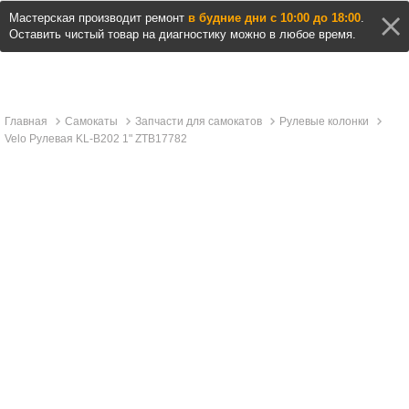
Мастерская производит ремонт
в будние дни с 10:00 до 18:00
.
Оставить чистый товар на диагностику можно в любое время.
Главная
Самокаты
Запчасти для самокатов
Рулевые колонки
Velo Рулевая KL-B202 1" ZTB17782