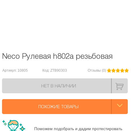
Neco рулевая h802a резьбовая, 1" х 24т, d:21,1х32х27мм, высота
36±0,5мм, сталь, подшипники 3/16”x15x2шт., назначение: вмх, фристайл,
черная, 8 частей
Тип рулевой:
Резьбовая
Neco Рулевая h802a резьбовая
Артикул: 10805
Код: ZTB90303
Отзывы (0)
НЕТ В НАЛИЧИИ
ПОХОЖИЕ ТОВАРЫ
Поможем подобрать и дадим протестировать