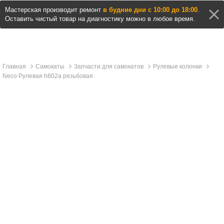
Мастерская производит ремонт
в будние дни с 10:00 до 18:00
.
Оставить чистый товар на диагностику можно в любое время.
Главная
Самокаты
Запчасти для самокатов
Рулевые колонки
Neco Рулевая h802a резьбовая
Описание и характеристики
Отзывы