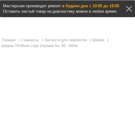
Мастерская производит ремонт
в будние дни с 10:00 до 18:00
.
Оставить чистый товар на диагностику можно в любое время.
Главная
Самокаты
Запчасти для самокатов
Шкурки
Шкурка Tilt Block Logo Griptape No. 80 - White